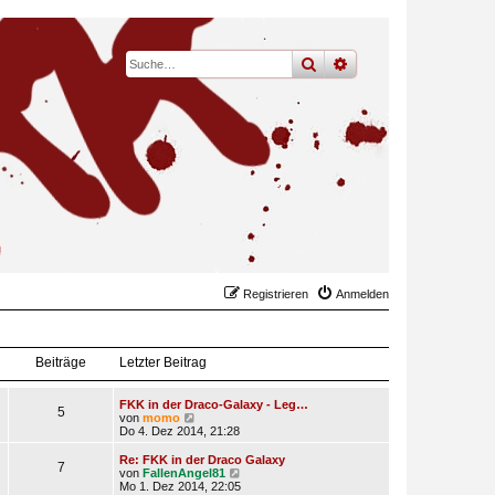
suche
erweiterte
suche
Registrieren
Anmelden
Beiträge
Letzter Beitrag
FKK in der Draco-Galaxy - Leg…
5
N
von
momo
e
Do 4. Dez 2014, 21:28
u
e
Re: FKK in der Draco Galaxy
7
s
N
von
FallenAngel81
t
e
Mo 1. Dez 2014, 22:05