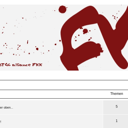
Themen
5
er oben...
1
!