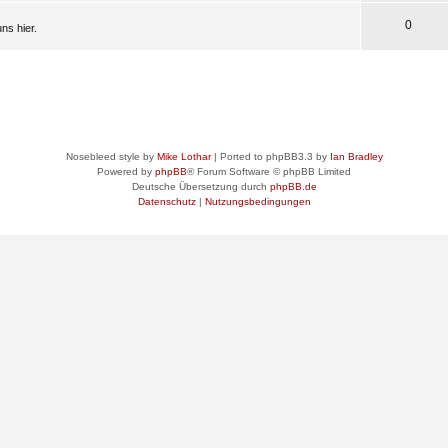
0
ns hier.
Nosebleed style by
Mike Lothar
| Ported to phpBB3.3 by
Ian Bradley
Powered by
phpBB
® Forum Software © phpBB Limited
Deutsche Übersetzung durch
phpBB.de
Datenschutz
|
Nutzungsbedingungen