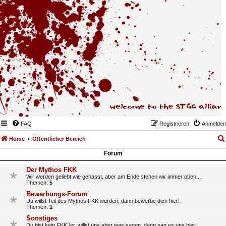
FAQ
Registrieren
Anmelden
Home
Öffentlicher Bereich
Forum
Der Mythos FKK
Wir werden geliebt wie gehasst, aber am Ende stehen wir immer oben...
Themen:
5
Bewerbungs-Forum
Du willst Teil des Mythos FKK werden, dann bewerbe dich hier!
Themen:
1
Sonstiges
Du bist kein FKK´ler, willst uns aber was sagen, dann sag es uns hier.