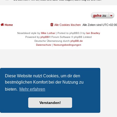
gehe
zu
Home
Alle Cookies löschen
Alle Zeiten sind
UTC+02:00
Nosebleed style by
Mike Lothar
| Ported to phpBB3.3 by
Ian Bradley
Powered by
phpBB
® Forum Software © phpBB Limited
Deutsche Übersetzung durch
phpBB.de
Datenschutz
|
Nutzungsbedingungen
Diese Website nutzt Cookies, um dir den
bestmöglichen Komfort bei der Nutzung zu
bieten.
Mehr erfahren
Verstanden!