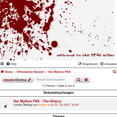
FAQ
Registrieren
Anmelden
Home
Öffentlicher Bereich
Der Mythos FKK
suche
erweiterte
such
neues
thema
4 Themen • Seite
1
von
1
Bekanntmachungen
Der Mythos FKK - The History
Letzter Beitrag von
momo
«
So 22. Jul 2007, 19:45
Themen