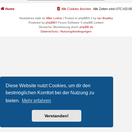
Home
Alle Cookies löschen
Alle Zeiten sind
UTC+02:00
Nosebleed style by
Mike Lothar
| Ported to phpBB3.3 by
Ian Bradley
Powered by
phpBB
® Forum Software © phpBB Limited
Deutsche Übersetzung durch
phpBB.de
Datenschutz
|
Nutzungsbedingungen
Diese Website nutzt Cookies, um dir den
bestmöglichen Komfort bei der Nutzung zu
bieten.
Mehr erfahren
Verstanden!