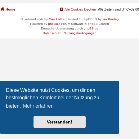
Home
Alle Cookies löschen
Alle Zeiten sind
UTC+02:00
Nosebleed style by
Mike Lothar
| Ported to phpBB3.3 by
Ian Bradley
Powered by
phpBB
® Forum Software © phpBB Limited
Deutsche Übersetzung durch
phpBB.de
Datenschutz
|
Nutzungsbedingungen
Diese Website nutzt Cookies, um dir den
bestmöglichen Komfort bei der Nutzung zu
bieten.
Mehr erfahren
Verstanden!