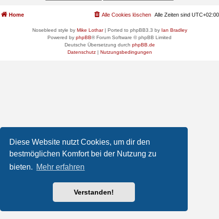
Home
Alle Cookies löschen
Alle Zeiten sind
UTC+02:00
Nosebleed style by
Mike Lothar
| Ported to phpBB3.3 by
Ian Bradley
Powered by
phpBB
® Forum Software © phpBB Limited
Deutsche Übersetzung durch
phpBB.de
Datenschutz
|
Nutzungsbedingungen
Diese Website nutzt Cookies, um dir den
bestmöglichen Komfort bei der Nutzung zu
bieten.
Mehr erfahren
Verstanden!