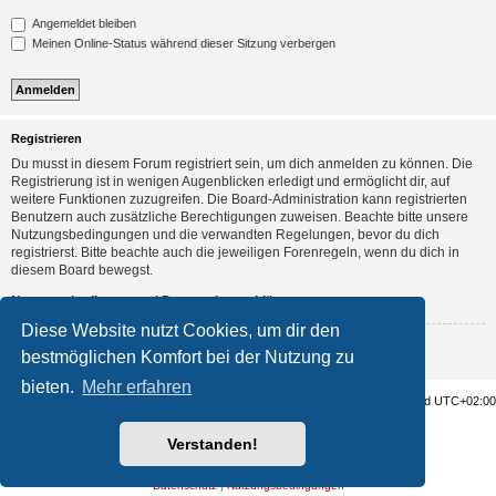
Angemeldet bleiben
Meinen Online-Status während dieser Sitzung verbergen
Registrieren
Du musst in diesem Forum registriert sein, um dich anmelden zu können. Die
Registrierung ist in wenigen Augenblicken erledigt und ermöglicht dir, auf
weitere Funktionen zuzugreifen. Die Board-Administration kann registrierten
Benutzern auch zusätzliche Berechtigungen zuweisen. Beachte bitte unsere
Nutzungsbedingungen und die verwandten Regelungen, bevor du dich
registrierst. Bitte beachte auch die jeweiligen Forenregeln, wenn du dich in
diesem Board bewegst.
Nutzungsbedingungen
|
Datenschutzerklärung
Diese Website nutzt Cookies, um dir den
Registrieren
bestmöglichen Komfort bei der Nutzung zu
bieten.
Mehr erfahren
Home
Alle Cookies löschen
Alle Zeiten sind
UTC+02:00
Nosebleed style by
Mike Lothar
| Ported to phpBB3.3 by
Ian Bradley
Verstanden!
Powered by
phpBB
® Forum Software © phpBB Limited
Deutsche Übersetzung durch
phpBB.de
Datenschutz
|
Nutzungsbedingungen