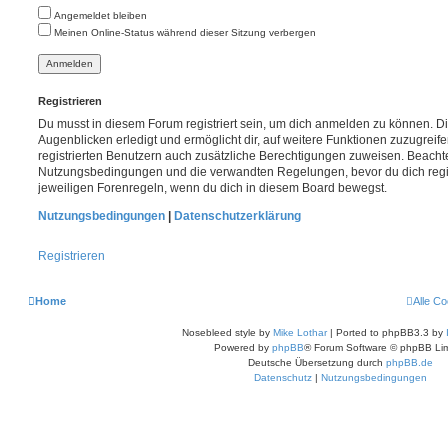
Angemeldet bleiben
Meinen Online-Status während dieser Sitzung verbergen
Registrieren
Du musst in diesem Forum registriert sein, um dich anmelden zu können. Di
Augenblicken erledigt und ermöglicht dir, auf weitere Funktionen zuzugreif
registrierten Benutzern auch zusätzliche Berechtigungen zuweisen. Beachte
Nutzungsbedingungen und die verwandten Regelungen, bevor du dich registr
jeweiligen Forenregeln, wenn du dich in diesem Board bewegst.
Nutzungsbedingungen
|
Datenschutzerklärung
Registrieren
Home
Alle C
Nosebleed style by
Mike Lothar
| Ported to phpBB3.3 by
Powered by
phpBB
® Forum Software © phpBB Lim
Deutsche Übersetzung durch
phpBB.de
Datenschutz
|
Nutzungsbedingungen