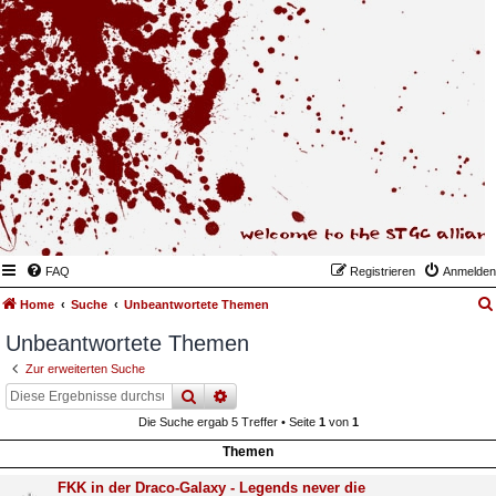
FAQ
Registrieren
Anmelden
Home
Suche
Unbeantwortete Themen
Unbeantwortete Themen
Zur erweiterten Suche
suche
erweiterte
suche
Die Suche ergab 5 Treffer • Seite
1
von
1
Themen
FKK in der Draco-Galaxy - Legends never die