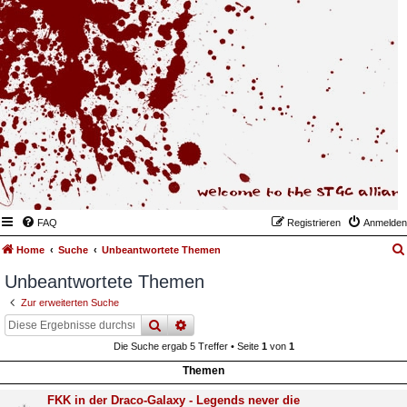
FAQ
Registrieren
Anmelden
Home
Suche
Unbeantwortete Themen
Unbeantwortete Themen
Zur erweiterten Suche
suche
erweiterte
suche
Die Suche ergab 5 Treffer • Seite
1
von
1
Themen
FKK in der Draco-Galaxy - Legends never die