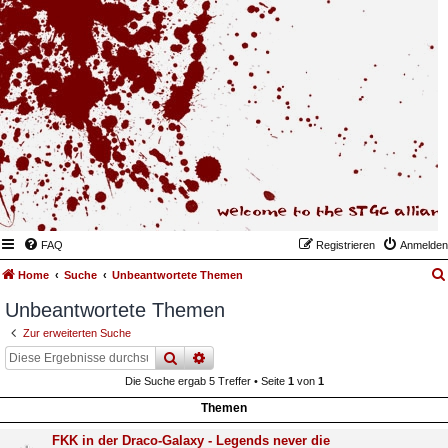
FAQ
Registrieren
Anmelden
Home
Suche
Unbeantwortete Themen
Unbeantwortete Themen
Zur erweiterten Suche
suche
erweiterte
suche
Die Suche ergab 5 Treffer • Seite
1
von
1
Themen
FKK in der Draco-Galaxy - Legends never die