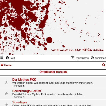
FAQ
Registrieren
Anmelden
Home
Öffentlicher Bereich
Der Mythos FKK
Wir werden geliebt wie gehasst, aber am Ende stehen wir immer oben...
Themen:
5
Bewerbungs-Forum
Du willst Teil des Mythos FKK werden, dann bewerbe dich hier!
Themen:
1
Sonstiges
Du bist kein FKK´ler, willst uns aber was sagen, dann sag es uns hier.