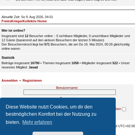
Aktuelle Zeit: So 9. Aug 2026, 04:01
FreiesKriegerKollektiv Home
Wer ist online?
Insgesamt sind
12
Besucher online :: 0 sichtbare Mitglieder, 0 unsichtbare Mitglieder und
12 Gäste (basierend auf den aktiven Besuchern der letzten 5 Minuten)
Der Besucherrekord liegt bei
571
Besuchern, die am Do 16. Mai 2024, 00:26 gleichzeitig
online waren.
Statistik
Beiträge insgesamt
16790
• Themen insgesamt
1058
• Mitglieder insgesamt
522
• Unser
neuestes Mitglied:
Jasad
Anmelden
•
Registrieren
Benutzername:
Passwort:
Diese Website nutzt Cookies, um dir den
Ich habe mein Passwort vergessen
Angemeldet bleiben
bestmöglichen Komfort bei der Nutzung zu
bieten.
Mehr erfahren
Home
Alle Cookies löschen
Alle Zeiten sind
UTC+02:00