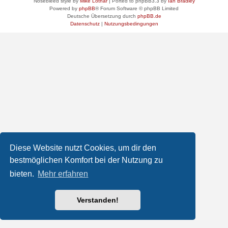
Nosebleed style by
Mike Lothar
| Ported to phpBB3.3 by
Ian Bradley
Powered by
phpBB
® Forum Software © phpBB Limited
Deutsche Übersetzung durch
phpBB.de
Datenschutz
|
Nutzungsbedingungen
Diese Website nutzt Cookies, um dir den
bestmöglichen Komfort bei der Nutzung zu
bieten.
Mehr erfahren
Verstanden!