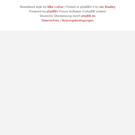
Nosebleed style by
Mike Lothar
| Ported to phpBB3.3 by
Ian Bradley
Powered by
phpBB
® Forum Software © phpBB Limited
Deutsche Übersetzung durch
phpBB.de
Datenschutz
|
Nutzungsbedingungen